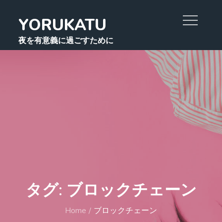
Skip
YORUKATU
to
content
夜を有意義に過ごすために
タグ:
ブロックチェーン
Home
ブロックチェーン