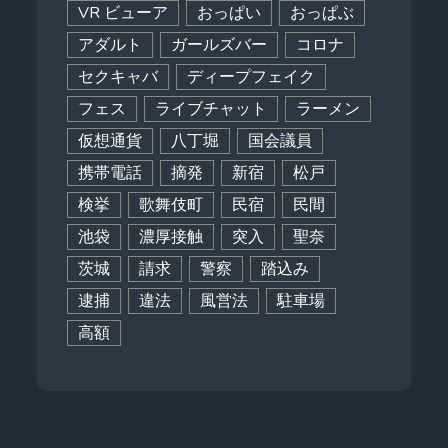
VR ビューア
おっぱい
おっぱぶ
アダルト
ガールズバー
コロナ
セクキャバ
ディープフェイク
フェス
ライブチャット
ラーメン
仮想通貨
八丁堀
国会議員
携帯電話
摘発
新宿
松戸
検挙
歌舞伎町
民宿
民間
池袋
濃厚接触
突入
聖奈
茨城
請求
警察
踏込み
逮捕
違法
風営法
駐車場
高額