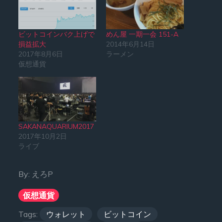
ビットコインバク上げで
めん屋 一期一会 151-A
損益拡大
2014年6月14日
2017年8月6日
ラーメン
仮想通貨
SAKANAQUARIUM2017
2017年10月2日
ライブ
By:
えろP
仮想通貨
Tags:
ウォレット
ビットコイン