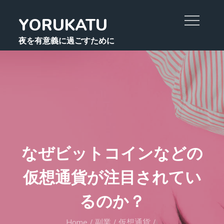
Skip
YORUKATU
to
content
夜を有意義に過ごすために
なぜビットコインなどの
仮想通貨が注目されてい
るのか？
Home
副業
仮想通貨