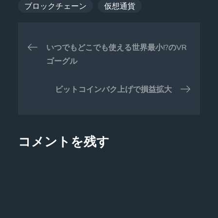
ブロックチェーン
仮想通貨
投
いつでもどこでも使える世界最小!?のVR
稿
ゴーグル
ナ
ビットコインバク上げで損益拡大
ビ
ゲ
コメントを残す
ー
シ
ョ