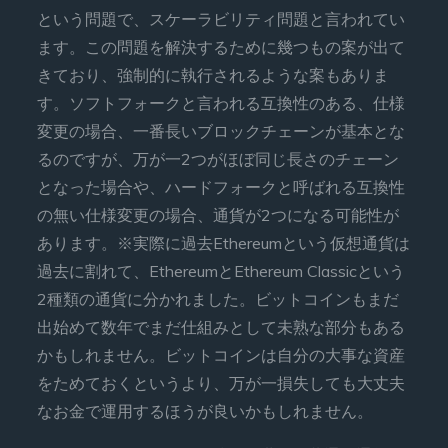
という問題で、スケーラビリティ問題と言われてい
ます。この問題を解決するために幾つもの案が出て
きており、強制的に執行されるような案もありま
す。ソフトフォークと言われる互換性のある、仕様
変更の場合、一番長いブロックチェーンが基本とな
るのですが、万が一2つがほぼ同じ長さのチェーン
となった場合や、ハードフォークと呼ばれる互換性
の無い仕様変更の場合、通貨が2つになる可能性が
あります。※実際に過去Ethereumという仮想通貨は
過去に割れて、EthereumとEthereum Classicという
2種類の通貨に分かれました。ビットコインもまだ
出始めて数年でまだ仕組みとして未熟な部分もある
かもしれません。ビットコインは自分の大事な資産
をためておくというより、万が一損失しても大丈夫
なお金で運用するほうが良いかもしれません。