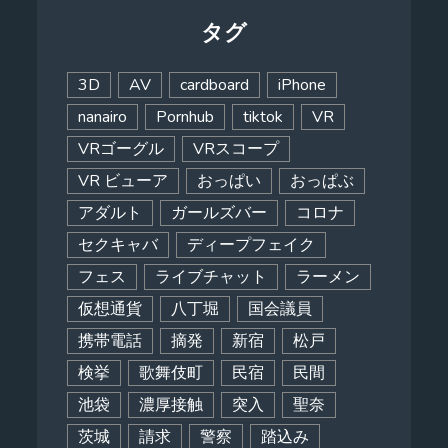
タグ
3D
AV
cardboard
iPhone
nanairo
Pornhub
tiktok
VR
VRゴーグル
VRスコープ
VR ビューア
おっぱい
おっぱぶ
アダルト
ガールズバー
コロナ
セクキャバ
ディープフェイク
フェス
ライブチャット
ラーメン
仮想通貨
八丁堀
国会議員
携帯電話
摘発
新宿
松戸
検挙
歌舞伎町
民宿
民間
池袋
濃厚接触
突入
聖奈
茨城
請求
警察
踏込み