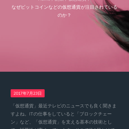
なぜビットコインなどの仮想通貨が注目されている
のか？
Posted
2017年7月23日
on
「仮想通貨」最近テレビのニュースでも良く聞きま
すよね。ITの仕事をしていると「ブロックチェー
ン」など、「仮想通貨」を支える基本の技術とし