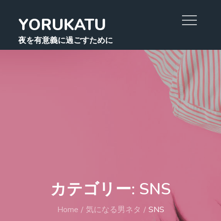
Skip
YORUKATU
to
content
夜を有意義に過ごすために
カテゴリー:
SNS
Home
気になる男ネタ
SNS