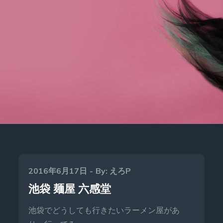
Posted
2016年6月17日
By:
えろP
on
池袋 麺屋 六感堂
池袋でどうしても行きたいラーメン屋があ