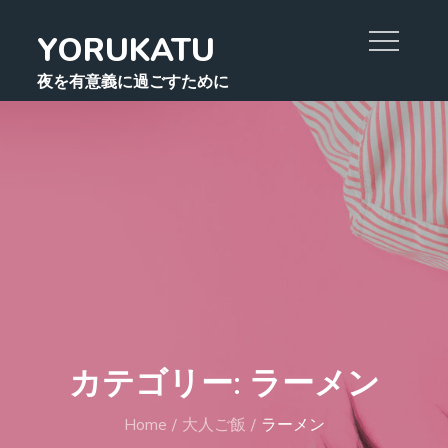
Skip
YORUKATU
to
content
夜を有意義に過ごすために
カテゴリー:
ラーメン
Home
大人ご飯
ラーメン