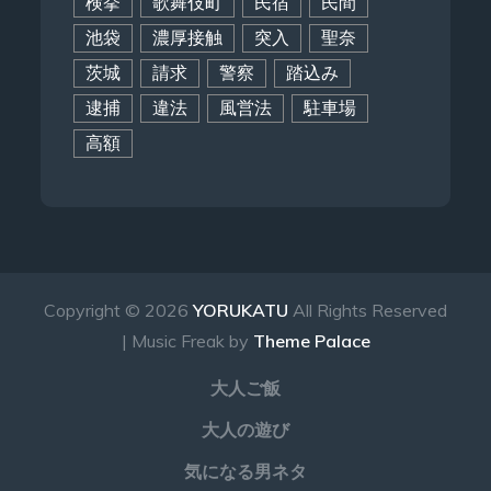
検挙
歌舞伎町
民宿
民間
池袋
濃厚接触
突入
聖奈
茨城
請求
警察
踏込み
逮捕
違法
風営法
駐車場
高額
Copyright © 2026
YORUKATU
All Rights Reserved
| Music Freak by
Theme Palace
大人ご飯
大人の遊び
気になる男ネタ