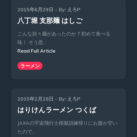
Posted
2015年6月29日
By:
えろP
on
八丁堀 支那麺 はしご
こんな担々麺があったのか？初めて食べる
味！ そう思…
Read Full Article
ラーメン
Posted
2015年2月28日
By:
えろP
on
はりけんラーメン つくば
JAXAの宇宙飛行士模擬訓練帰りにお腹が空い
たので…