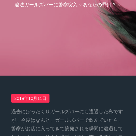
違法ガールズバーに警察突入～あなたの罪は？～
Posted
2018年10月11日
on
過去にぼったくりガールズバーにも遭遇した私です
が、今度はなんと、ガールズバーで飲んでいたら、
警察がお店に入ってきて摘発される瞬間に遭遇して