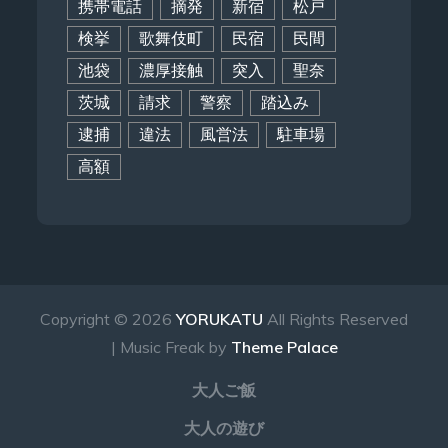
携帯電話
摘発
新宿
松戸
検挙
歌舞伎町
民宿
民間
池袋
濃厚接触
突入
聖奈
茨城
請求
警察
踏込み
逮捕
違法
風営法
駐車場
高額
Copyright © 2026
YORUKATU
All Rights Reserved
| Music Freak by
Theme Palace
大人ご飯
大人の遊び