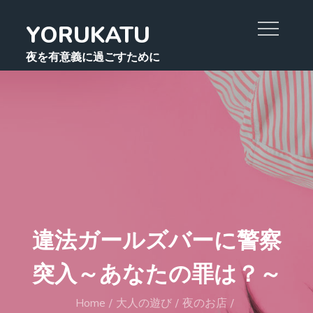
Skip
YORUKATU
to
content
夜を有意義に過ごすために
違法ガールズバーに警察
突入～あなたの罪は？～
Home
大人の遊び
夜のお店