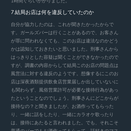
1時間ぐらいかかりました。
7.結局お店は何を違反していたのか
自分が協力したのは、これが聞きたかったからで
す。ガールズバーは行くことがあるので、お客さん
が罪に問われなくても、このお店は違法なのかどう
かは認知しておきたいと思いました。刑事さんから
はっきりとした容疑は聞くことができなかったので
すが、調書の内容からして結局このお店の問題点は
風営法に対する違反のようです。想像するにこのお
店は深夜酒類提供飲食店営業届しか出していないに
も関わらず、風俗営業許可が必要な接待行為があっ
たということなのでしょう。刑事さんにどこからが
接待なの？と聞きましたが、お酒作ってもらった
り、一緒に話をしたり、一緒にカラオケ歌ったり
は、接待にあたると言われました。でも、それこそ
普通のバーでもお酒作ってもらって、話好きのマス