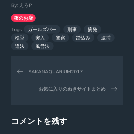
By:
えろP
夜のお店
Tags:
ガールズバー
刑事
摘発
検挙
突入
警察
踏込み
逮捕
違法
風営法
投
SAKANAQUARIUM2017
稿
お気に入りのぬきサイトまとめ
ナ
ビ
コメントを残す
ゲ