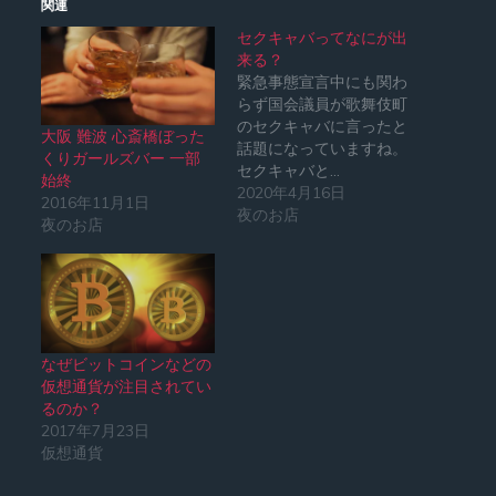
関連
セクキャバってなにが出
来る？
緊急事態宣言中にも関わ
らず国会議員が歌舞伎町
のセクキャバに言ったと
大阪 難波 心斎橋ぼった
話題になっていますね。
くりガールズバー 一部
セクキャバと…
始終
2020年4月16日
2016年11月1日
夜のお店
夜のお店
なぜビットコインなどの
仮想通貨が注目されてい
るのか？
2017年7月23日
仮想通貨