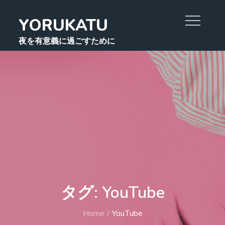
Skip
YORUKATU
to
content
夜を有意義に過ごすために
タグ:
YouTube
Home
YouTube