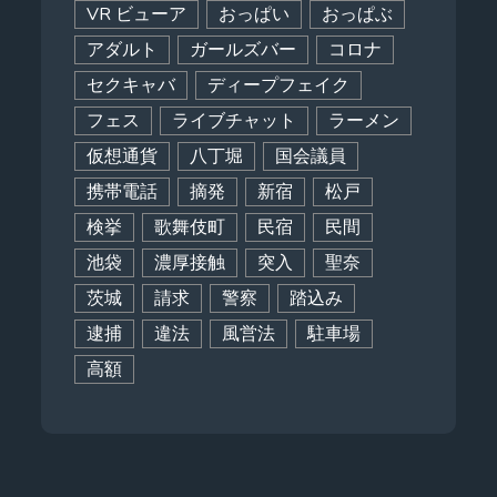
VR ビューア
おっぱい
おっぱぶ
アダルト
ガールズバー
コロナ
セクキャバ
ディープフェイク
フェス
ライブチャット
ラーメン
仮想通貨
八丁堀
国会議員
携帯電話
摘発
新宿
松戸
検挙
歌舞伎町
民宿
民間
池袋
濃厚接触
突入
聖奈
茨城
請求
警察
踏込み
逮捕
違法
風営法
駐車場
高額