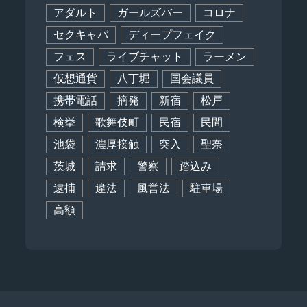
アダルト
ガールズバー
コロナ
セクキャバ
ディープフェイク
フェス
ライブチャット
ラーメン
仮想通貨
八丁堀
国会議員
携帯電話
摘発
新宿
松戸
検挙
歌舞伎町
民宿
民間
池袋
濃厚接触
突入
聖奈
茨城
請求
警察
踏込み
逮捕
違法
風営法
駐車場
高額