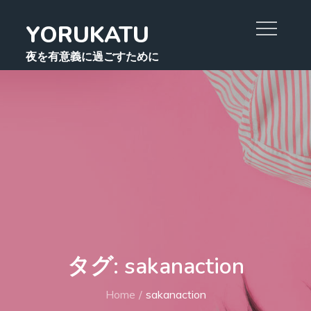
Skip
YORUKATU
to
content
夜を有意義に過ごすために
タグ:
sakanaction
Home
sakanaction