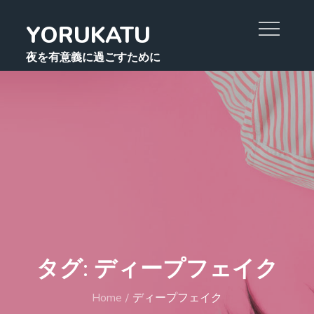
Skip
YORUKATU
to
content
夜を有意義に過ごすために
タグ:
ディープフェイク
Home
ディープフェイク