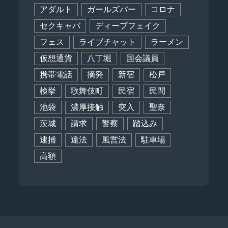
アダルト
ガールズバー
コロナ
セクキャバ
ディープフェイク
フェス
ライブチャット
ラーメン
仮想通貨
八丁堀
国会議員
携帯電話
摘発
新宿
松戸
検挙
歌舞伎町
民宿
民間
池袋
濃厚接触
突入
聖奈
茨城
請求
警察
踏込み
逮捕
違法
風営法
駐車場
高額