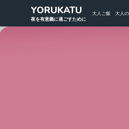
Skip
YORUKATU
to
大人ご飯
大人の
夜を有意義に過ごすために
content