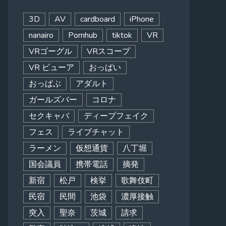
3D
AV
cardboard
iPhone
nanairo
Pornhub
tiktok
VR
VRゴーグル
VRスコープ
VR ビューア
おっぱい
おっぱぶ
アダルト
ガールズバー
コロナ
セクキャバ
ディープフェイク
フェス
ライブチャット
ラーメン
仮想通貨
八丁堀
国会議員
携帯電話
摘発
新宿
松戸
検挙
歌舞伎町
民宿
民間
池袋
濃厚接触
突入
聖奈
茨城
請求